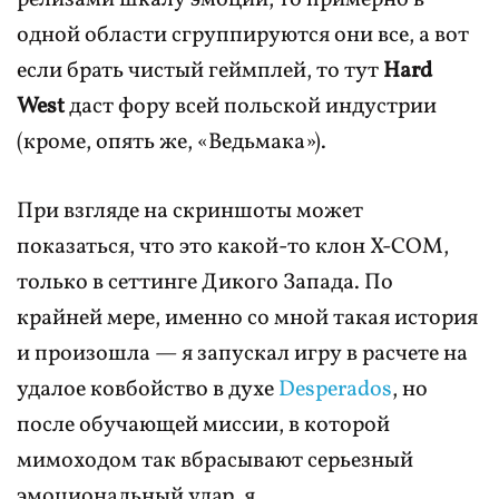
релизами шкалу эмоций, то примерно в
одной области сгруппируются они все, а вот
если брать чистый геймплей, то тут
Hard
West
даст фору всей польской индустрии
(кроме, опять же, «Ведьмака»).
При взгляде на скриншоты может
показаться, что это какой-то клон X-COM,
только в сеттинге Дикого Запада. По
крайней мере, именно со мной такая история
и произошла — я запускал игру в расчете на
удалое ковбойство в духе
Desperados
, но
после обучающей миссии, в которой
мимоходом так вбрасывают серьезный
эмоциональный удар, я