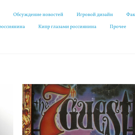
я
Обсуждение новостей
Игровой дизайн
Фак
 россиянина
Кипр глазами россиянина
Прочее