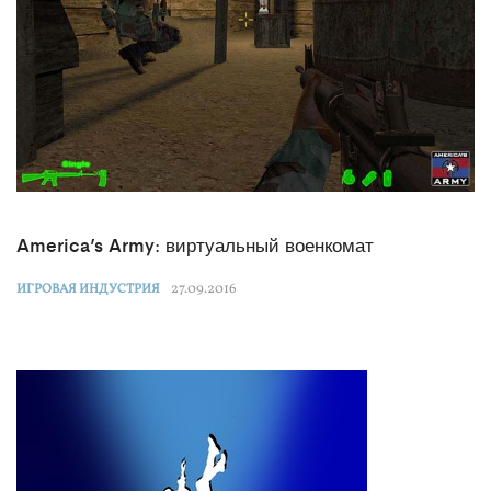
America’s Army: виртуальный военкомат
27.09.2016
ИГРОВАЯ ИНДУСТРИЯ