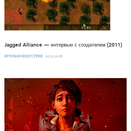
Jagged Alliance — интервью с создателем (2011)
07.12.2018
ИГРОВАЯ ИНДУСТРИЯ