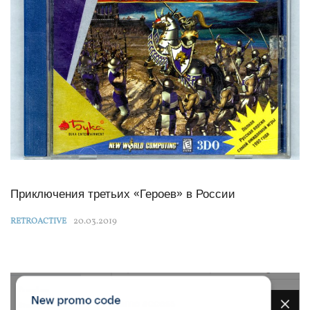
Приключения третьих «Героев» в России
20.03.2019
RETROACTIVE