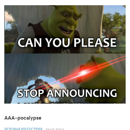
AAA-pocalypse
29.02.2024
ИГРОВАЯ ИНДУСТРИЯ