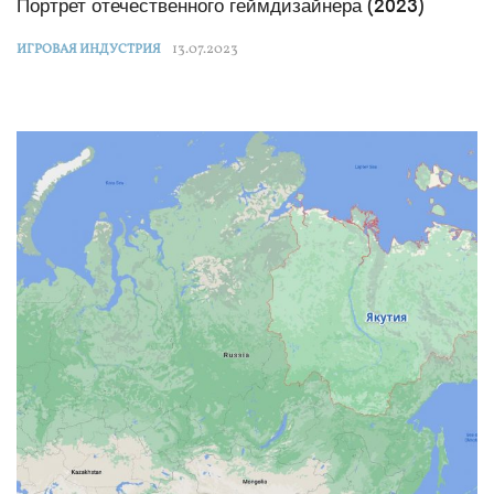
Портрет отечественного геймдизайнера (2023)
13.07.2023
ИГРОВАЯ ИНДУСТРИЯ