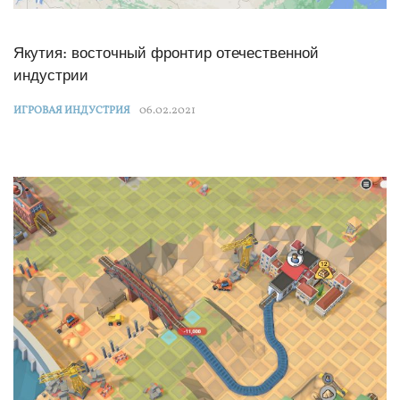
Якутия: восточный фронтир отечественной
индустрии
06.02.2021
ИГРОВАЯ ИНДУСТРИЯ