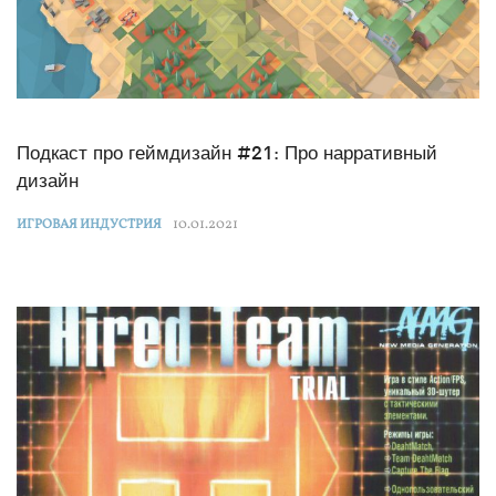
Подкаст про геймдизайн #21: Про нарративный
дизайн
10.01.2021
ИГРОВАЯ ИНДУСТРИЯ