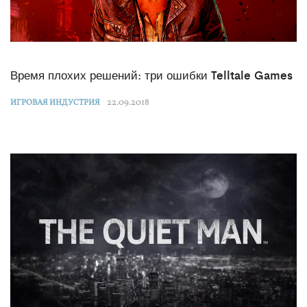
Время плохих решений: три ошибки Telltale Games
22.09.2018
ИГРОВАЯ ИНДУСТРИЯ