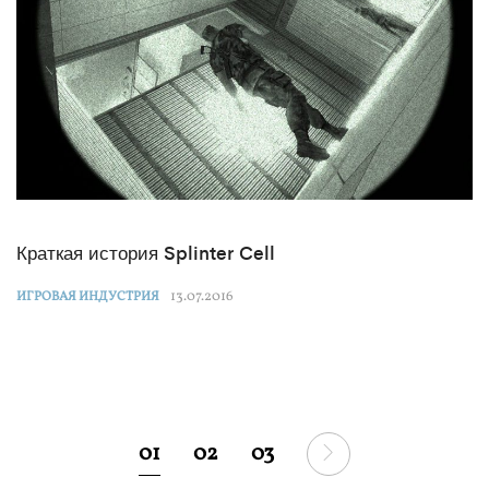
Краткая история Splinter Cell
13.07.2016
ИГРОВАЯ ИНДУСТРИЯ
01
02
03