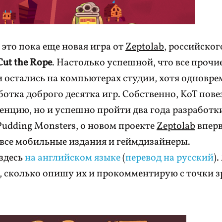
— это пока еще новая игра от
Zeptolab
, российског
Cut the Rope
. Настолько успешной, что все прочи
 и остались на компьютерах студии, хотя одновр
отка доброго десятка игр. Собственно, KoT пове
нцию, но и успешно пройти два года разработк
Pudding Monsters, о новом проекте
Zeptolab
вперв
 все мобильные издания и геймдизайнеры.
здесь
на английском языке
(
перевод на русский
).
, сколько опишу их и прокомментирую с точки 