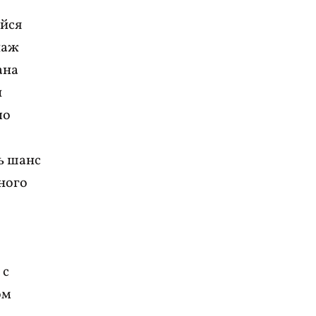
ийся
наж
ана
н
ло
,
ть шанс
ного
 с
ом