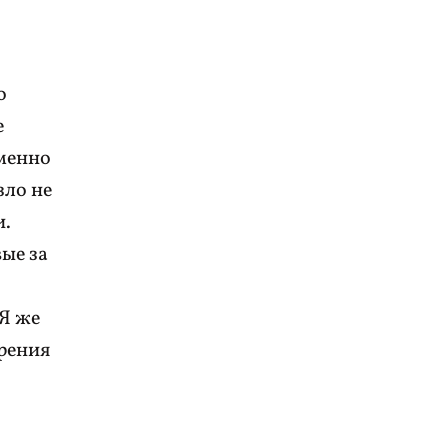
о
е
еменно
зло не
и.
ые за
 Я же
зрения