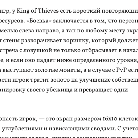
игр, у King of Thieves есть короткий повторяющ
сурсов. «Боевка» заключается в том, что персо
елью слева направо, а тап по любому месту экр
т стены разворачивает воришку, который долже
стреча с ловушкой не только отбрасывает в нача
е, и если оно падает ниже определенного уровня
а выступают золотые монеты, а в случае с PvP ес
асти игрок тратит золото на улучшение собствен
ланировку своего убежища и превращает одни
пасть игрок, — это экран размером 16х10 клеток
 углублениями и нависающими сводами. С учет