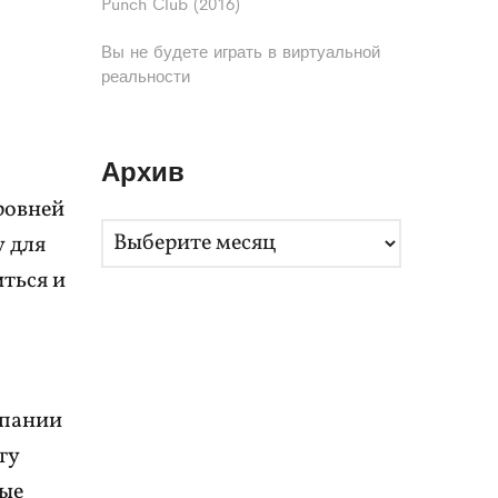
Punch Club (2016)
Вы не будете играть в виртуальной
реальности
Архив
ровней
А
 для
р
ться и
х
и
в
мпании
ту
вые