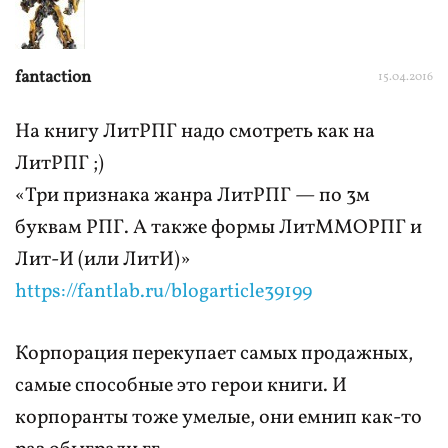
fantaction
15.04.2016
На книгу ЛитРПГ надо смотреть как на
ЛитРПГ ;)
«Три признака жанра ЛитРПГ — по 3м
буквам РПГ. А также формы ЛитММОРПГ и
Лит-И (или ЛитИ)»
https://fantlab.ru/blogarticle39199
Корпорация перекупает самых продажных,
самые способные это герои книги. И
корпоранты тоже умелые, они емнип как-то