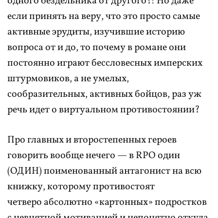
одного бездельника от другого?! Но даже
если принять на веру, что это просто самые
активные эрудиты, изучившие историю
вопроса от и до, то почему в романе они
постоянно играют бессловесных имперских
штурмовиков, а не умелых,
сообразительных, активных бойцов, раз уж
речь идет о виртуальном противостоянии?
Про главных и второстепенных героев
говорить вообще нечего — в RPO один
(ОДИН) поименованный антагонист на всю
книжку, которому противостоят
четверо абсолютно «картонных» подростков
с невнятной мотивацией и непонятно откуда