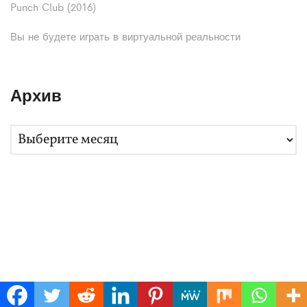
Punch Club (2016)
Вы не будете играть в виртуальной реальности
Архив
А
р
х
и
в