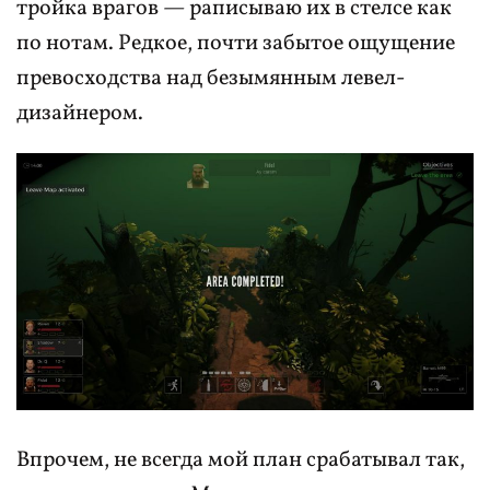
тройка врагов — раписываю их в стелсе как
по нотам. Редкое, почти забытое ощущение
превосходства над безымянным левел-
дизайнером.
Впрочем, не всегда мой план срабатывал так,