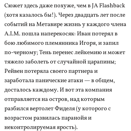
Сюжет здесь даже похуже, чем в JA Flashback
(хотя казалось бы!). Через двадцать лет после
событий на Метавире жизнь у каждого члена
A.I.M. пошла наперекосяк: Иван потерял в
бою любимого племянника Игоря, и запил
по-черному; Тень перенес лейкемию и может
тяжело заболеть от случайной царапины;
Рейвен потеряла своего партнера и
заработала панические атаки — в общем,
досталось каждому. И вот эта компания
отправляется на остров, над которым
разбился вертолет Фиделя (у которого с
возрастом развилась паранойя и
неконтролируемая ярость).