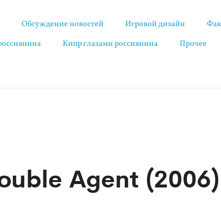
я
Обсуждение новостей
Игровой дизайн
Фак
 россиянина
Кипр глазами россиянина
Прочее
Double Agent (2006)