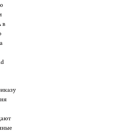
ю
и
 в
о
а
ad
риказу
еня
дают
енные