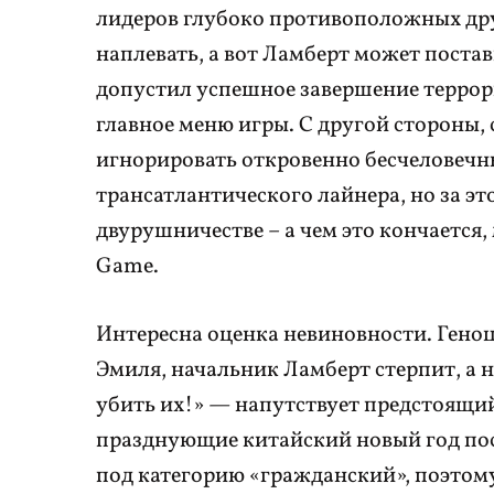
лидеров глубоко противоположных дру
наплевать, а вот Ламберт может поста
допустил успешное завершение террори
главное меню игры. С другой стороны
игнорировать откровенно бесчеловечны
трансатлантического лайнера, но за это
двурушничестве – а чем это кончается
Game.
Интересна оценка невиновности. Гено
Эмиля, начальник Ламберт стерпит, а 
убить их!» — напутствует предстоящий 
празднующие китайский новый год по
под категорию «гражданский», поэтому