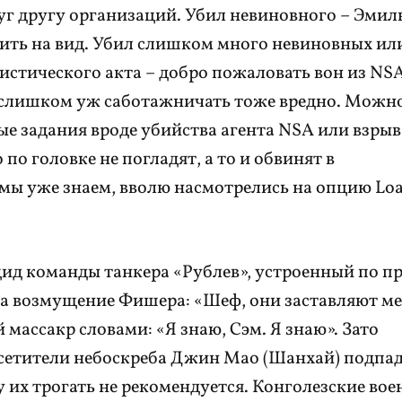
г другу организаций. Убил невиновного – Эмил
вить на вид. Убил слишком много невиновных ил
стического акта – добро пожаловать вон из NSA
, слишком уж саботажничать тоже вредно. Можн
е задания вроде убийства агента NSA или взрыв
 по головке не погладят, а то и обвинят в
, мы уже знаем, вволю насмотрелись на опцию Lo
цид команды танкера «Рублев», устроенный по п
на возмущение Фишера: «Шеф, они заставляют м
массакр словами: «Я знаю, Сэм. Я знаю». Зато
сетители небоскреба Джин Мао (Шанхай) подпа
 их трогать не рекомендуется. Конголезские во