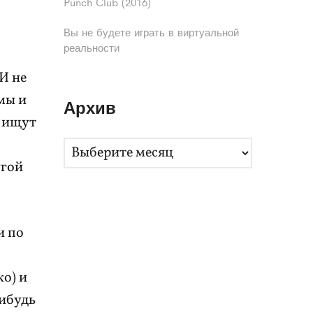
Punch Club (2016)
Вы не будете играть в виртуальной
реальности
И не
мы и
Архив
, ищут
.
А
угой
р
х
и
и по
в
ко) и
нибудь