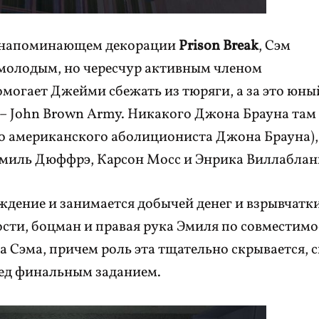
ь напоминающем декорации
Prison Break
, Сэм
молодым, но чересчур активным членом
могает Джейми сбежать из тюряги, а за это юны
– John Brown Army. Никакого Джона Брауна там 
ого американского аболициониста Джона Брауна),
 Эмиль Дюффрэ, Карсон Мосс и Энрика Виллаблан
ждение и занимается добычей денег и взрывчатки
сти, боцман и правая рука Эмиля по совместимо
а Сэма, причем роль эта тщательно скрывается, 
ред финальным заданием.