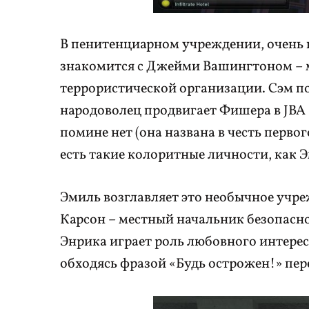
В пенитенциарном учреждении, очен
знакомится с Джейми Вашингтоном – 
террористической организации. Сэм по
народоволец продвигает Фишера в JBA 
помине нет (она названа в честь перв
есть такие колоритные личности, как
Эмиль возглавляет это необычное учре
Карсон – местный начальник безопасно
Энрика играет роль любовного интерес
обходясь фразой «Будь острожен!» пе