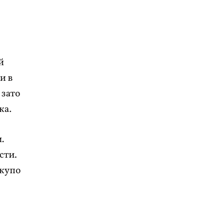
й
и в
 зато
ка.
.
сти.
скупо