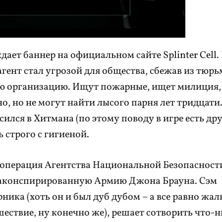
ет баннер на официальном сайте Splinter Cell. 
гент стал угрозой для общества, сбежав из тюрь
ую организацию. Ищут пожарные, ищет милиция
о, но не могут найти лысого парня лет тридцати
сился в Хитмана (по этому поводу в игре есть др
 строго с гигиеной.
ая операция Агентства Национальной Безопасност
 законспирированную Армию Джона Брауна. Сэм
ка (хоть он и был дуб дубом – а все равно жал
ствие, ну конечно же), решает сотворить что-