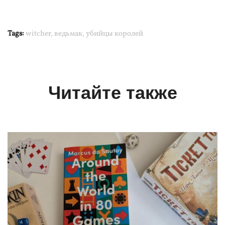
Tags:
witcher
,
ведьмак
,
убийцы королей
Читайте также