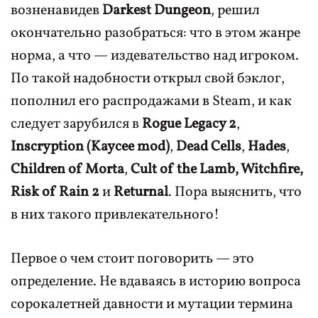
возненавидев
Darkest Dungeon
, решил
окончательно разобраться: что в этом жанре
норма, а что — издевательство над игроком.
По такой надобности открыл свой бэклог,
пополнил его распродажами в Steam, и как
следует зарубился в
Rogue Legacy 2
,
Inscryption (Kaycee mod)
,
Dead Cells
,
Hades
,
Children of Morta
,
Cult of the Lamb, Witchfire,
Risk of Rain 2
и
Returnal
. Пора выяснить, что
в них такого привлекательного!
Первое о чем стоит поговорить — это
определение. Не вдаваясь в историю вопроса
сорокалетней давности и мутации термина