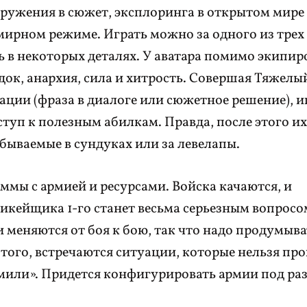
гружения в сюжет, эксплоринга в открытом мире
в мирном режиме. Играть можно за одного из трех
ь в некоторых деталях. У аватара помимо экипир
док, анархия, сила и хитрость. Совершая Тяжелы
ции (фраза в диалоге или сюжетное решение), и
ступ к полезным абилкам. Правда, после этого и
бываемые в сундуках или за левелапы.
ммы с армией и ресурсами. Войска качаются, и
пикейщика 1-го станет весьма серьезным вопросо
и меняются от боя к бою, так что надо продумыва
 того, встречаются ситуации, которые нельзя пр
мили». Придется конфигурировать армии под ра