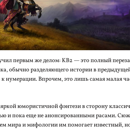
учил первым же делом: KB2 — это полный перез
ка, обычно разделяющего истории в предыдуще
 к нумерации. Впрочем, это лишь самая малая ча
 яркой юмористичной фэнтези в сторону класси
тью и пока еще не анонсированными расами. Сю
ем мира и мифологии им помогает известный, н