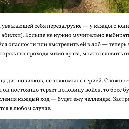
ся уважающей себя перезагрузке — у каждого юн
(и абилки). Больше не нужно мучительно выбират
я опасности или выстрелить ей в лоб — теперь
 осторожны: проходя мимо врага, можно словить о
 щадит новичков, не знакомых с серией. Сложнос
и он постоянно теряет половину войск, то босс б
ления каждый ход — будет ему челлендж. Застря
тся в любом случае.