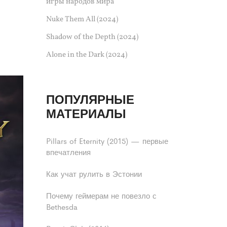
игры народов мира
Nuke Them All (2024)
Shadow of the Depth (2024)
Alone in the Dark (2024)
ПОПУЛЯРНЫЕ
МАТЕРИАЛЫ
Pillars of Eternity (2015) — первые
впечатления
Как учат рулить в Эстонии
Почему геймерам не повезло с
Bethesda