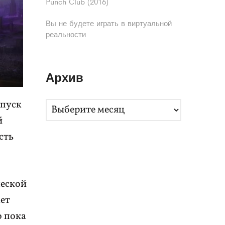
Punch Club (2016)
Вы не будете играть в виртуальной
реальности
Архив
апуск
А
й
р
сть
х
и
в
ческой
жет
о пока