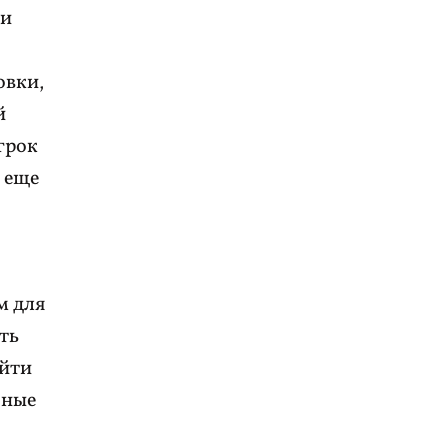
 и
овки,
й
грок
х еще
м для
ть
ойти
зные