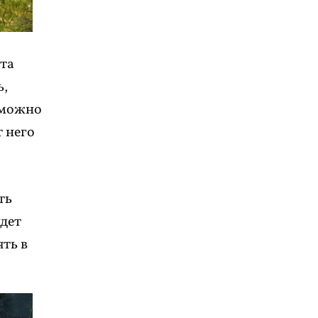
ита
ь,
 можно
т него
ть
удет
ть в